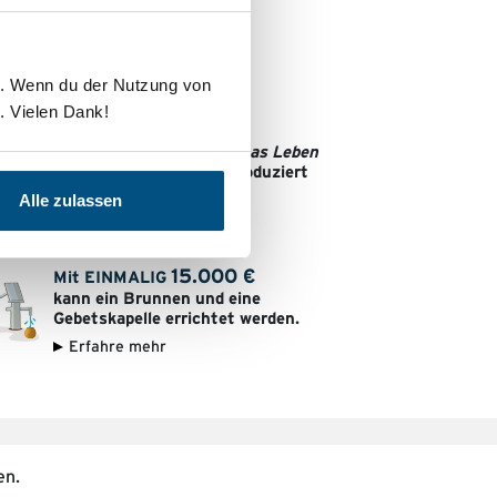
te. Wenn du der Nutzung von
. Vielen Dank!
1.300
€
Mit EINMALIG
kann eine Sendung von
Das Leben
genießen
auf Deutsch produziert
werden.
Alle zulassen
Erfahre mehr
15.000
€
Mit EINMALIG
kann ein Brunnen und eine
Gebetskapelle errichtet werden.
Erfahre mehr
en.