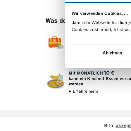
Wir verwenden Cookies, ...
Was deine Spende bewirken 
damit die Webseite für dich j
Cookies zustimmst, hilfst du
20
€
Mit MONATLICH
können Menschen kostenlos
medizinisch behandelt werden
Ablehnen
Erfahre mehr
10
€
Mit MONATLICH
kann ein Kind mit Essen verso
werden.
Erfahre mehr
Bitte
akzept