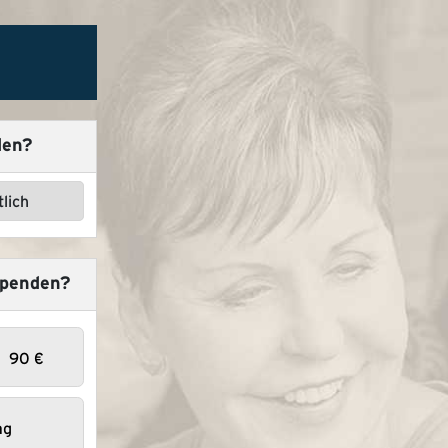
den?
lich
spenden?
90
€
ag