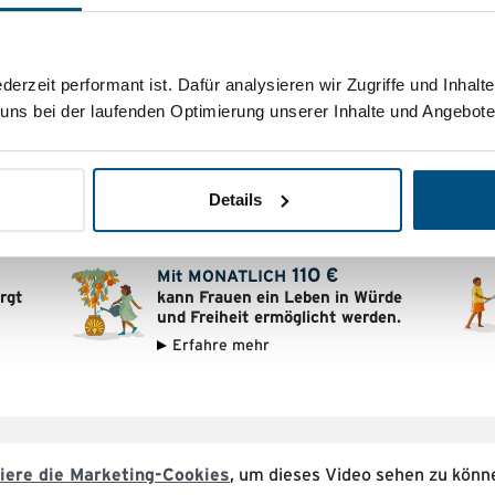
kann
ederzeit performant ist.
Dafür analysieren wir Zugriffe und Inhal
 uns bei der laufenden Optimierung unserer Inhalte und Angebote
30
€
IM MONAT
ermöglichen einem Kind ein
.
sicheres Zuhause in einem
unserer Waisenheime.
Details
Erfahre mehr
110
€
Mit MONATLICH
rgt
kann Frauen ein Leben in Würde
und Freiheit ermöglicht werden.
Erfahre mehr
iere die Marketing-Cookies
, um dieses Video sehen zu könn