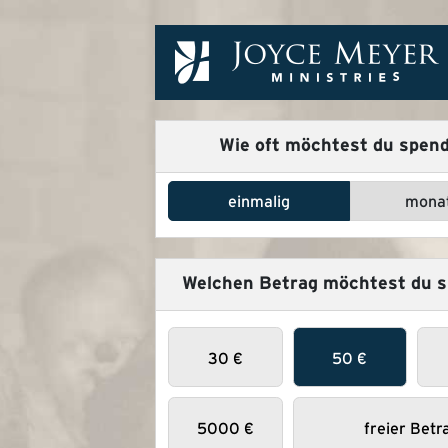
Wie oft möchtest du spen
einmalig
monat
Welchen Betrag möchtest du 
30
€
50
€
5000
€
freier Betr