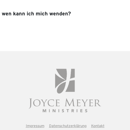
n! Gerne senden wir dir unverbindlich unsere Nachlass-Bros
atei herunterladen. Auch telefonisch beantworten wir dir gern
n wen kann ich mich wenden?
mit unserem erfahrenen Steuerberater:
+49 (0)40 410 09 66
ich bei uns:
410 09 66 88
(Montag - Freitag, 9:00 bis 17:00 Uhr)
yce-meyer.de
ie Webseite für dich jederzeit performant ist.
Dafür analysi
stimmst, hilfst du uns bei der laufenden Optimierung unsere
ie von Webseiten verwendet werden, um die Benutzererfahrung 
 Ihrem Gerät speichern, wenn diese für den Betrieb dieser Se
 wir Ihre Erlaubnis.
che Cookie-Typen. Einige Cookies werden von Drittparteien pl
zeit von der Cookie-Erklärung auf unserer Website ändern ode
richtlinie mehr darüber, wer wir sind, wie Sie uns kontaktie
en.
Impressum
Datenschutzerklärung
Kontakt